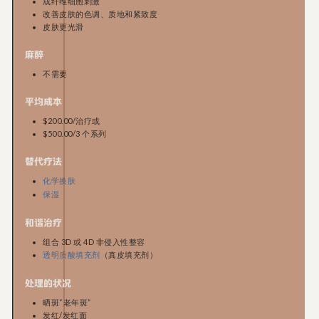
成纤维细胞刺激
改善皮肤的色调、质地和紧致度
皮肤更光滑
麻醉
不需要
平均成本
$200.00/治疗或
$500.00/3 个系列
替代疗法
化学换肤
保湿
和谐治疗
组合 3D 或 4D 非侵入性整容
（真皮填充剂）
透明质酸填充剂
处理的状况
晒斑“老年斑”
发红/发红面